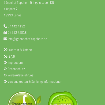
Gänsehof Tapphorn & Inge's Laden KG
Klünpott 7
49393 Lohne
04442 4192

04442 72818

info@gaensehof-tapphorn.de


Kontakt & Anfahrt
AGB

Impressum

Datenschutz

Widerrufsbelehrung

Versandkosten & Zahlungsinformationen
