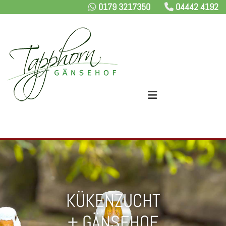
0179 3217350
04442 4192
Zum Inhalt springen


KÜKENZUCHT
+ GÄNSEHOF