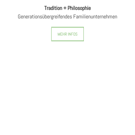
Tradition + Philosophie
Ge­ne­ra­ti­ons­über­grei­fen­des Fa­mi­li­en­un­tern­eh­men
MEHR INFOS