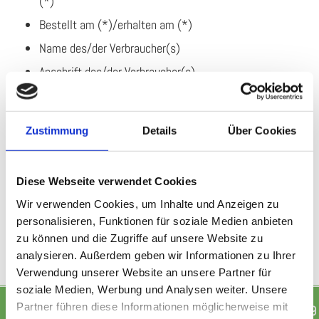
(*)
Bestellt am (*)/erhalten am (*)
Name des/der Verbraucher(s)
Anschrift des/der Verbraucher(s)
Unterschrift des/der Verbraucher(s) (nur bei Mitteilung
auf Papier)
Zustimmung
Details
Über Cookies
Datum
(*) Unzutreffendes streichen.
Diese Webseite verwendet Cookies
Wir verwenden Cookies, um Inhalte und Anzeigen zu
personalisieren, Funktionen für soziale Medien anbieten
zu können und die Zugriffe auf unsere Website zu
analysieren. Außerdem geben wir Informationen zu Ihrer
Verwendung unserer Website an unsere Partner für
soziale Medien, Werbung und Analysen weiter. Unsere
Partner führen diese Informationen möglicherweise mit
Wir freuen uns auf Ihren Anruf
04442 4192
oder via
0179

