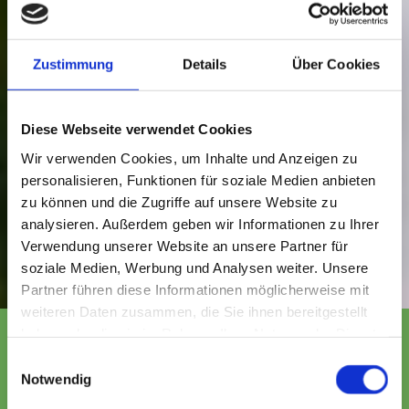
Zustimmung
Details
Über Cookies
Diese Webseite verwendet Cookies
Wir verwenden Cookies, um Inhalte und Anzeigen zu
personalisieren, Funktionen für soziale Medien anbieten
zu können und die Zugriffe auf unsere Website zu
analysieren. Außerdem geben wir Informationen zu Ihrer
Verwendung unserer Website an unsere Partner für
soziale Medien, Werbung und Analysen weiter. Unsere
Partner führen diese Informationen möglicherweise mit
weiteren Daten zusammen, die Sie ihnen bereitgestellt
haben oder die sie im Rahmen Ihrer Nutzung der Dienste
Öffnungszeiten: Mo:
9.00 -12.00
+ 15.00 - 18.00 Uhr • Di:
gesammelt haben.
Einwilligungsauswahl
9.00 -12.00 Uhr • Mi: 9.00 -12.00 + 15.00 - 18.00 Uhr
Notwendig
Do: 9.00 -12.00 + 15.00 - 18.00 Uhr • Fr: 9.00 -12.00 + 15.00