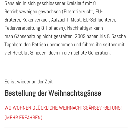
Gans ein in sich geschlossener Kreislauf mit 8
Betriebszweigen gewachsen (Elterntierzucht, EU-
Brüterei, Kükenverkauf, Aufzucht, Mast, EU-Schlachterei,
Federverarbeitung & Hofladen). Nachhaltiger kann
man Gänsehaltung nicht gestalten. 2009 haben Iris & Sa­scha
Tap­phorn den Be­trieb über­nom­men und füh­ren ihn seit­her mit
viel Herz­blut & neuen Ideen in die nächs­te Ge­ne­ra­ti­on.
Es ist wieder an der Zeit
Bestellung der Weihnachtsgänse
WO WOHNEN GLÜCKLICHE WEIHNACHTSGÄNSE? -BEI UNS!
(MEHR ERFAHREN)