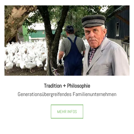
Tradition + Philosophie
Ge­ne­ra­ti­ons­über­grei­fen­des Fa­mi­li­en­un­tern­eh­men
MEHR INFOS