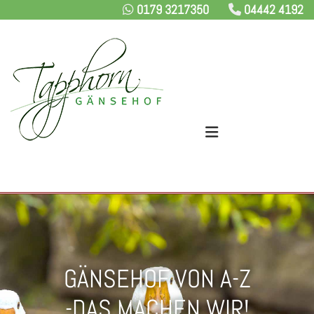
0179 3217350
04442 4192
Zum Inhalt springen


GÄNSEHOF VON A-Z
-DAS MACHEN WIR!