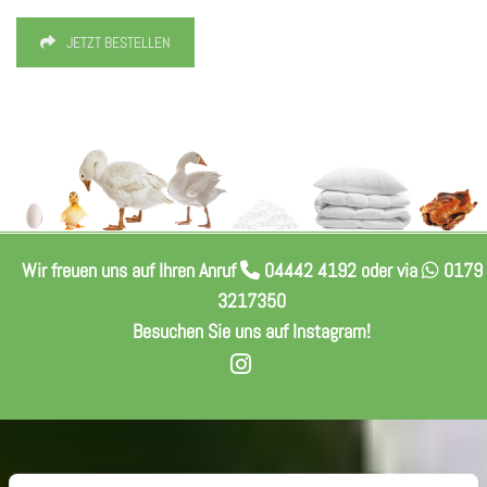
JETZT BESTELLEN
Wir freuen uns auf Ihren Anruf
04442 4192
oder via
0179


3217350
Besuchen Sie uns auf Instagram!