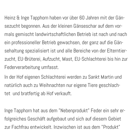
Heinz & Inge Tap­phorn haben vor über 60 Jah­ren mit der Gän­
se­zucht be­gon­nen. Aus der klei­nen Gän­se­schar auf dem vor­
mals ge­mischt land­wirt­schaft­li­chen Be­trieb ist nach und nach
ein pro­fes­sio­nel­ler Be­trieb ge­wach­sen, der ganz auf die Gän­
se­hal­tung spe­zia­li­siert ist und alle Be­rei­che von der El­tern­tier­
zucht, EU-Brü­te­rei, Auf­zucht, Mast, EU-Schlach­te­rei bis hin zur
Fe­der­ver­ar­bei­tung um­fasst.
In der Hof ­ei­ge­nen Schlach­te­rei wer­den zu Sankt Mar­tin und
na­tür­lich auch zu Weih­nach­ten nur ei­ge­ne Tiere ge­schlach­
tet und brat­fer­tig ab Hof ver­kauft.
Inge Tap­phorn hat aus dem "Ne­ben­pro­dukt" Feder ein sehr er­
folg­rei­ches Ge­schäft auf­ge­baut und sich auf die­sem Ge­biet
zur Fach­frau ent­wi­ckelt. In­zwi­schen ist aus dem "Produkt"