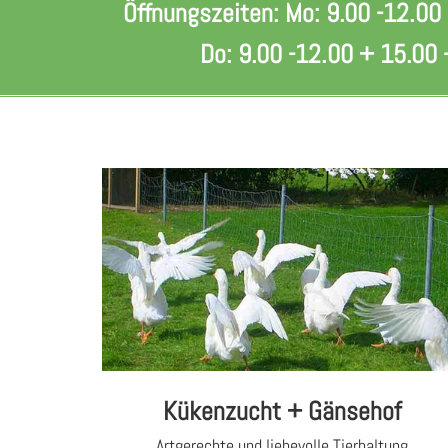
Öffnungszeiten: Mo:
9.00 -12.00
Do: 9.00 -12.00 + 15.00 -
Kükenzucht + Gänsehof
Artgerechte und liebevolle Tierhaltung