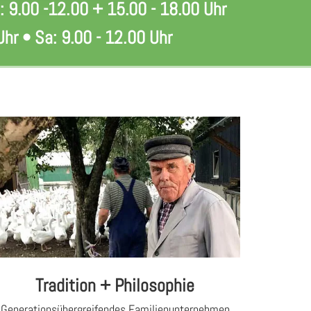
: 9.00 -12.00 + 15.00 - 18.00 Uhr
Uhr • Sa: 9.00 - 12.00 Uhr
Tradition + Philosophie
Ge­ne­ra­ti­ons­über­grei­fen­des Fa­mi­li­en­un­tern­eh­men